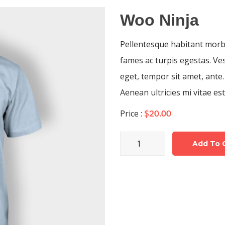
Woo Ninja
Pellentesque habitant morbi
fames ac turpis egestas. Ves
eget, tempor sit amet, ante
Aenean ultricies mi vitae est
Price :
$
20.00
Woo
Add To 
Ninja
quantity