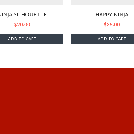
NINJA SILHOUETTE
HAPPY NINJA
$
20.00
$
35.00
ADD TO CART
ADD TO CART