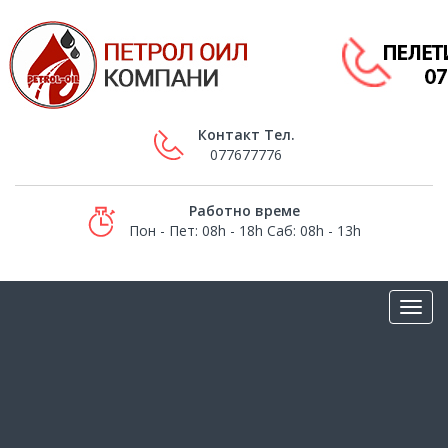
Контакт Тел.
077677776
Работно време
Пон - Пет: 08h - 18h Саб: 08h - 13h