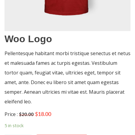
Woo Logo
Pellentesque habitant morbi tristique senectus et netus
et malesuada fames ac turpis egestas. Vestibulum
tortor quam, feugiat vitae, ultricies eget, tempor sit
amet, ante. Donec eu libero sit amet quam egestas
semper. Aenean ultricies mi vitae est. Mauris placerat
eleifend leo.
Price :
Original
Current
$
18.00
$
20.00
price
price
5 in stock
was:
is:
$20.00.
$18.00.