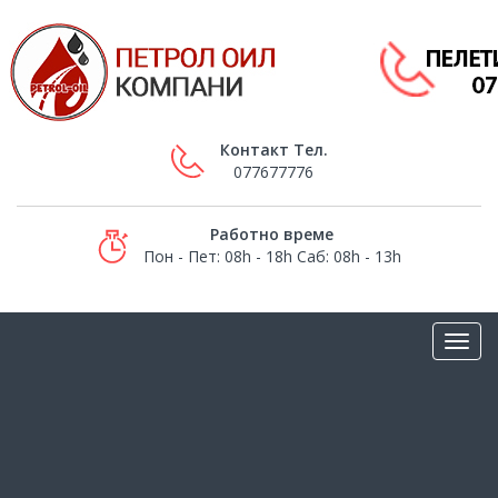
Контакт Тел.
077677776
Работно време
Пон - Пет: 08h - 18h Саб: 08h - 13h