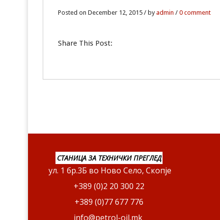
12
Posted on December 12, 2015 / by
admin
/
0 comment
DEC
Share This Post:
0
СТАНИЦА ЗА ТЕХНИЧКИ ПРЕГЛЕД
ул. 1 бр.3Б во Ново Село, Скопје
+389 (0)2 20 300 22
+389 (0)77 677 776
info@petrol-oil.mk