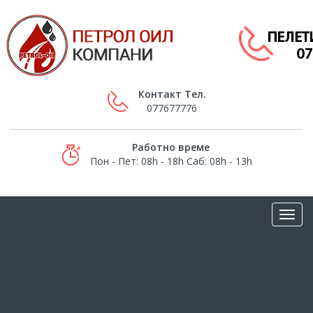
Контакт Тел.
077677776
Работно време
Пон - Пет: 08h - 18h Саб: 08h - 13h