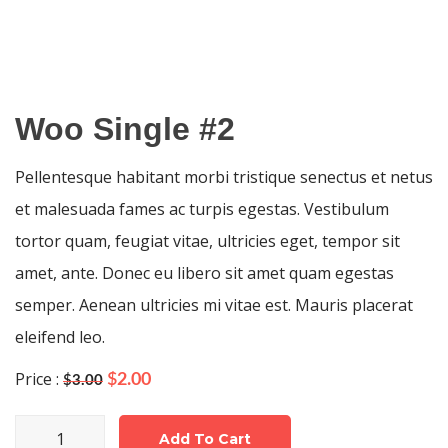
Woo Single #2
Pellentesque habitant morbi tristique senectus et netus
et malesuada fames ac turpis egestas. Vestibulum
tortor quam, feugiat vitae, ultricies eget, tempor sit
amet, ante. Donec eu libero sit amet quam egestas
semper. Aenean ultricies mi vitae est. Mauris placerat
eleifend leo.
Price :
Original
Current
$
2.00
$
3.00
price
price
was:
is:
Woo
$3.00.
$2.00.
Add To Cart