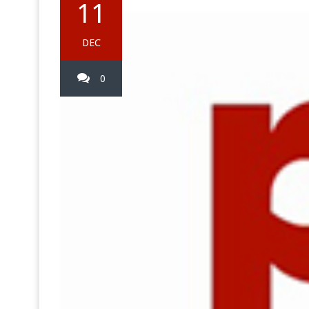
11
DEC
0