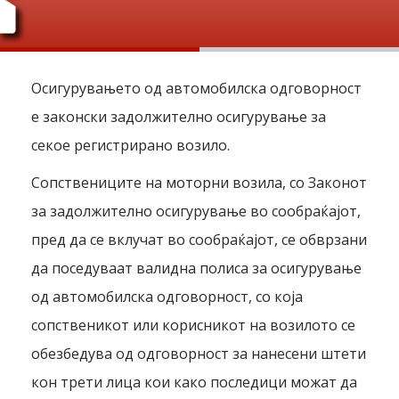
Осигурувањето од автомобилска одговорност
е законски задолжително осигурување за
секое регистрирано возило.
Сопствениците на моторни возила, со Законот
за задолжително осигурување во сообраќајот,
пред да се вклучат во сообраќајот, се обврзани
да поседуваат валидна полиса за осигурување
од автомобилска одговорност, со која
сопственикот или корисникот на возилото се
обезбедува од одговорност за нанесени штети
кон трети лица кои како последици можат да