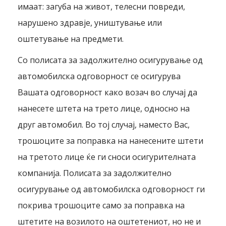
имаат: загуба на живот, телесни повреди,
нарушено здравје, уништување или
оштетување на предмети.
Со полисата за задолжително осигурување од
автомобилска одговорност се осигурува
Вашата одговорност како возач во случај да
нанесете штета на трето лице, односно на
друг автомобил. Во тој случај, наместо Вас,
трошоците за поправка на нанесените штети
на третото лице ќе ги сноси осигурителната
компанија. Полисата за задолжително
осигурување од автомобилска одговорност ги
покрива трошоците само за поправка на
штетите на возилото на оштетениот, но не и